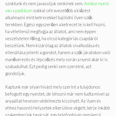
szoktunk és nem javasoljuk senkinek sem.
Amikor nyest
van a padláson
sokkal célravezetőbb a kiűzést
alkalmazni mint ketrecekkel bajlódni ilyen szűk
terekben. Egész egyszerűen a ketrecet le is kell hozni,
ha véletlenül megfogja az állatot, ami nem éppen
veszélytelen főleg, ha olcsó kategóriás csapdáról
beszélünk. Nem kizárólag az állatok sivalkodása és
ellenállása jelenti a gondot, hanem a szűk járatokon való
manőverezés és lépcsőzés mely során a nyest akár ki is
szabadulhat. Ezt pedig senki sem szeretné, azt
gondoljuk.
Kaptunk már olyan hívást mely szerint a tulajdonos
befogott egy nyestet, de lehozni már nem tudta mivel az
anyaállat hevesen védelmezte kicsinyét. Az ilyen és
ehhez hasonló helyzetek elkerülése végett, kérje inkább
szakemberünk tanácsát, egy telefonhívás nem kerül