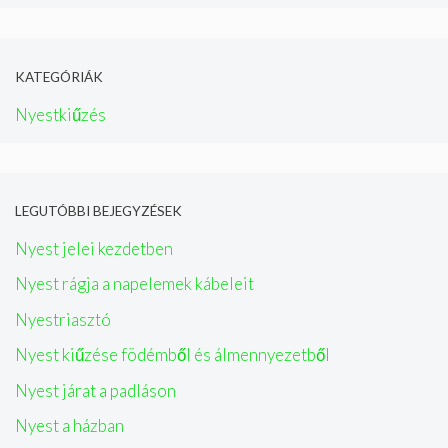
KATEGÓRIÁK
Nyestkiűzés
LEGUTÓBBI BEJEGYZÉSEK
Nyest jelei kezdetben
Nyest rágja a napelemek kábeleit
Nyestriasztó
Nyest kiűzése födémből és álmennyezetből
Nyest járat a padláson
Nyest a házban