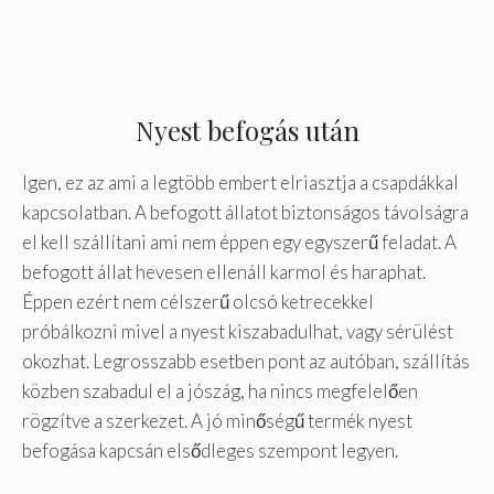
Nyest befogás után
Igen, ez az ami a legtöbb embert elriasztja a csapdákkal
kapcsolatban. A befogott állatot biztonságos távolságra
el kell szállítani ami nem éppen egy egyszerű feladat. A
befogott állat hevesen ellenáll karmol és haraphat.
Éppen ezért nem célszerű olcsó ketrecekkel
próbálkozni mivel a nyest kiszabadulhat, vagy sérülést
okozhat. Legrosszabb esetben pont az autóban, szállítás
közben szabadul el a jószág, ha nincs megfelelően
rögzítve a szerkezet. A jó minőségű termék nyest
befogása kapcsán elsődleges szempont legyen.