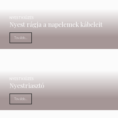
NYESTKIŰZÉS
Nyest rágja a napelemek kábeleit
Tovább...
NYESTKIŰZÉS
Nyestriasztó
Tovább...