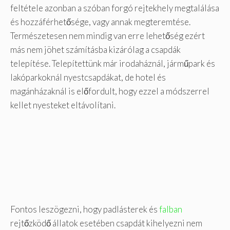
feltétele azonban a szóban forgó rejtekhely megtalálása
és hozzáférhetősége, vagy annak megteremtése.
Természetesen nem mindig van erre lehetőség ezért
más nem jöhet számításba kizárólag a csapdák
telepítése. Telepítettünk már irodaháznál, járműpark és
lakóparkoknál nyestcsapdákat, de hotel és
magánházaknál is előfordult, hogy ezzel a módszerrel
kellet nyesteket eltávolítani.
Fontos leszögezni, hogy padlásterek és
falban
rejtőzködő állatok esetében csapdát kihelyezni nem