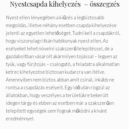
Nyestcsapda kihelyezés – összegzés
Nyest ellen lényegében a kiűzés a legbiztosabb
megoldás, illetve néhány esetben csapda kihelyezése
jelenti az egyetlen lehetőséget. Tudni kell a csapdákról,
hogy viszonylag ritkán hatékonyak nyest ellen. Az
esélyeket lehet növelni szakszerű telepítéssel, de a
gazdaboltban vásárolt akármilyen tojással – legyen az
tyúk, vagy fürjtojás – csalogató, a feladatra alkalmatlan
ketrec kihelyezése biztosan kudarcra van ítélve.
Amennyiben nem biztos abban amit csinál, inkább ne
rontsa a csapdázás esélyeit. Egy idő után rögzül az
állatokban, hogy veszélyes a területükre bekerült
idegen tárgy és ebben az esetben már a szakszerűen
telepített egységek sem fognak működni a kívánt
eredménnyel.