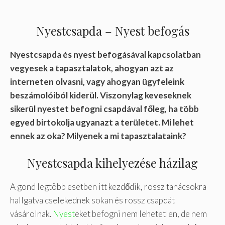
Nyestcsapda – Nyest befogás
Nyestcsapda és nyest befogásával kapcsolatban
vegyesek a tapasztalatok, ahogyan azt az
interneten olvasni, vagy ahogyan ügyfeleink
beszámolóiból kiderül. Viszonylag keveseknek
sikerül nyestet befogni csapdával főleg, ha több
egyed birtokolja ugyanazt a területet. Mi lehet
ennek az oka? Milyenek a mi tapasztalataink?
Nyestcsapda kihelyezése házilag
A gond legtöbb esetben itt kezdődik, rossz tanácsokra
hallgatva cselekednek sokan és rossz csapdát
vásárolnak.
Nyest
eket befogni nem lehetetlen, de nem