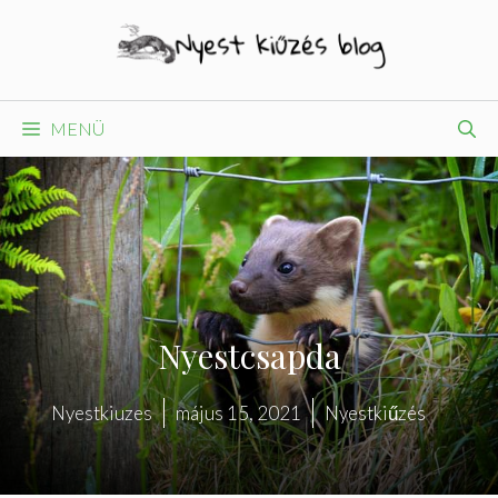
Kilépés
a
tartalomba
MENÜ
Nyestcsapda
Nyestkiuzes
május 15, 2021
Nyestkiűzés