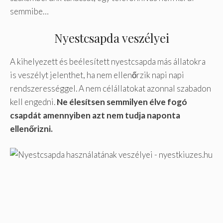
semmibe…
Nyestcsapda veszélyei
A kihelyezett és beélesített nyestcsapda más állatokra
is veszélyt jelenthet, ha nem ellenőrzik napi napi
rendszerességgel. A nem célállatokat azonnal szabadon
kell engedni.
Ne élesítsen semmilyen élve fogó
csapdát amennyiben azt nem tudja naponta
ellenőrizni.