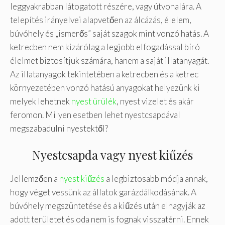
leggyakrabban látogatott részére, vagy útvonalára. A
telepítés irányelvei alapvetően az álcázás, élelem,
búvóhely és „ismerős” saját szagok mint vonzó hatás. A
ketrecben nem kizárólag a legjobb elfogadással bíró
élelmet biztosítjuk számára, hanem a saját illatanyagát.
Az illatanyagok tekintetében a ketrecben és a ketrec
környezetében vonzó hatású anyagokat helyezünk ki
melyek lehetnek
nyest ürülék
, nyest vizelet és akár
feromon. Milyen esetben lehet nyestcsapdával
megszabadulni nyestektől?
Nyestcsapda vagy nyest kiűzés
Jellemzően a
nyest kiűzés
a legbiztosabb módja annak,
hogy véget vessünk az állatok garázdálkodásának. A
búvóhely megszüntetése és a kiűzés után elhagyják az
adott területet és oda nem is fognak visszatérni. Ennek