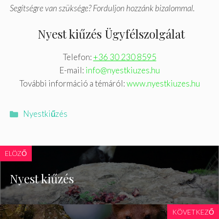
Segítségre van szüksége? Forduljon hozzánk bizalommal.
Nyest kiűzés Ügyfélszolgálat
Telefon:
+36 30 230 8595
E-mail:
info@nyestkiuzes.hu
További információ a témáról:
www.nyestkiuzes.hu
Kategória
Nyestkiűzés
ELÖZŐ
Nyest kiűzés
KÖVETKEZŐ