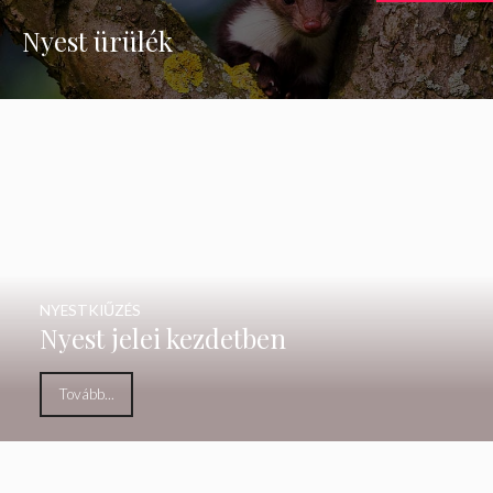
Nyest ürülék
NYESTKIŰZÉS
Nyest jelei kezdetben
Tovább...