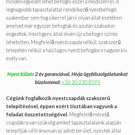
minden egyedet lehet befogni ezzel a módszerrel. A
legnagyobb tapasztalattal rendelkező nyestbefogó
szakember sem fog sikerrel járni olyan állat esetében
amelyet már egyszer befogtak és azután szabadon
engedtek. Intelligens állat lévén újra befogni szinte
lehetetlen. Megfelelő nyestcsapda nélkül, szakszerű
telepétés nélkül a házilagos nyest befogásra nagyon kis
esély van.
Nyest kiűzés
2 év garanciával. Hívja ügyfélszolgálatunkat
bizalommal:
+36 30 230 8595
Cégünk foglalkozik nyestcsapdák szakszerű
telepítésével, éppen ezért tisztában vagyunk a
feladat összetettségével.
Megfelelő méretű
csapdákra van szükség amiket tapasztalataink alapján
telepítjük célirányosan az adott terület, nyestek által