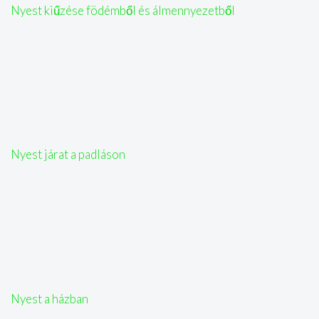
Nyest kiűzése födémből és álmennyezetből
Nyest járat a padláson
Nyest a házban