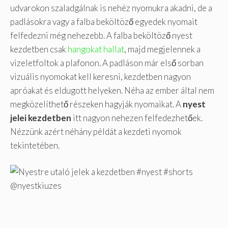
udvarokon szaladgálnak is nehéz nyomukra akadni, de a
padlásokra vagy a falba beköltöző egyedek nyomait
felfedezni még nehezebb. A falba beköltöző nyest
kezdetben csak
hangokat hallat
, majd megjelennek a
vizeletfoltok a plafonon. A padláson már első sorban
vizuális nyomokat kell keresni, kezdetben nagyon
apróakat és eldugott helyeken. Néha az ember által nem
megközelíthető részeken hagyják nyomaikat. A
nyest
jelei kezdetben
itt nagyon nehezen felfedezhetőek.
Nézzünk azért néhány példát a kezdeti nyomok
tekintetében.