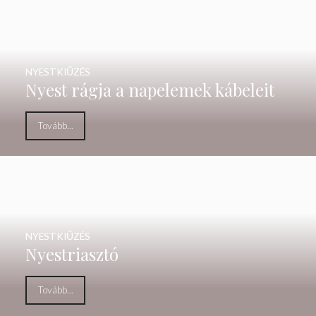
NYESTKIŰZÉS
Nyest rágja a napelemek kábeleit
Tovább...
NYESTKIŰZÉS
Nyestriasztó
Tovább...