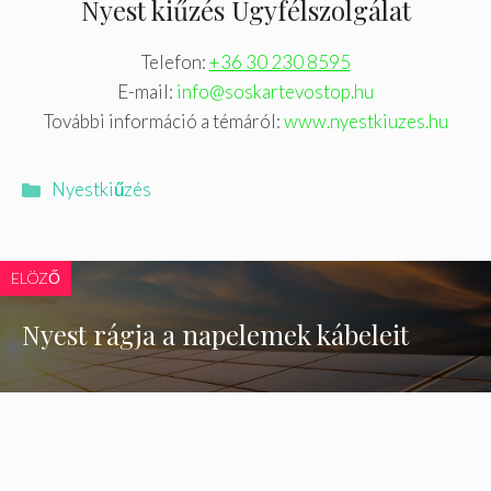
Nyest kiűzés Ügyfélszolgálat
Telefon:
+36 30 230 8595
E-mail:
info@soskartevostop.hu
További információ a témáról:
www.nyestkiuzes.hu
Kategória
Nyestkiűzés
ELÖZŐ
Nyest rágja a napelemek kábeleit