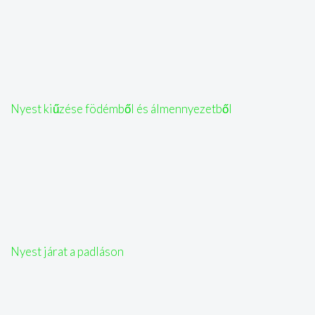
Nyest kiűzése födémből és álmennyezetből
Nyest járat a padláson