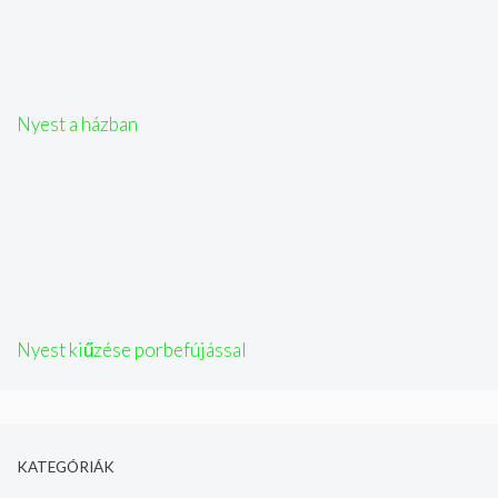
Nyest a házban
Nyest kiűzése porbefújással
KATEGÓRIÁK