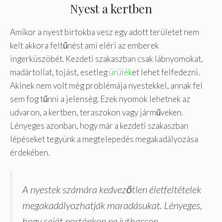
Nyest a kertben
Amikor a nyest birtokba vesz egy adott területet nem
kelt akkora feltűnést ami eléri az emberek
ingerküszöbét. Kezdeti szakaszban csak lábnyomokat,
madártollat, tojást, esetleg
ürülék
et lehet felfedezni.
Akinek nem volt még problémája nyestekkel, annak fel
sem fog tűnni a jelenség. Ezek nyomok lehetnek az
udvaron, a kertben, teraszokon vagy járműveken.
Lényeges azonban, hogy már a kezdeti szakaszban
lépéseket tegyünk a megtelepedés megakadályozása
érdekében.
A nyestek számára kedvezőtlen életfeltételek
megakadályozhatják maradásukat. Lényeges,
hogy saját portánkon ne juthasson