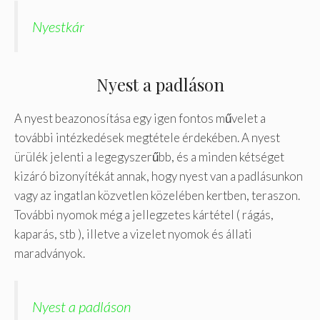
Nyestkár
Nyest a padláson
A nyest beazonosítása egy igen fontos művelet a
további intézkedések megtétele érdekében. A nyest
ürülék jelenti a legegyszerűbb, és a minden kétséget
kizáró bizonyítékát annak, hogy nyest van a padlásunkon
vagy az ingatlan közvetlen közelében kertben, teraszon.
További nyomok még a jellegzetes kártétel ( rágás,
kaparás, stb ), illetve a vizelet nyomok és állati
maradványok.
Nyest a padláson