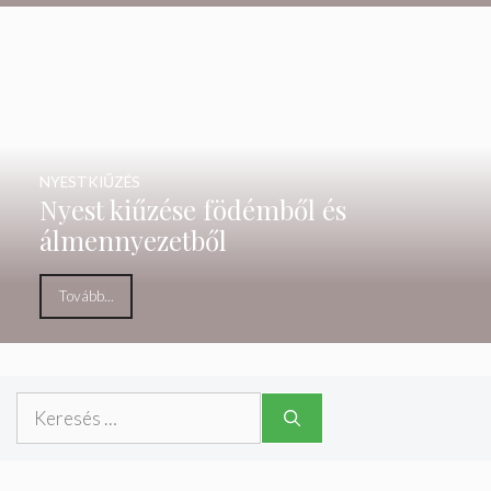
NYESTKIŰZÉS
Nyest kiűzése födémből és
álmennyezetből
Tovább...
Keresés: