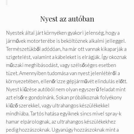
Nyest az autóban
Nyestek által járt környéken gyakori jelenség, hogy a
járművek motorterébe is beköltöznek alkalmi jelleggel.
Természetükből adódóan, ha már ott vannak kikaparják a
szigetelést, valamint a kábeleket is elrágják. Így okoznak
műszaki meghibásodást, vagy szélsőséges esetben
tüzet. Amennyiben tudomása van nyest jelenlétéről a
környezetében, ellenőrizze gépjárművét elindulás előtt.
Nyest kiűzése autóból nem olyan egyszerű feladat mint
azt elsőre gondolnánk. Sokan próbálkoznak folyékony
kiűző szerekkel, vagy ultrahangos készülékekkel
mindhiába. Tartós hatása egyiknek sincs mivel spray-k
hamar elpárolognak, az ultrahangos készülékekhez
pedig hozzászoknak. Ugyanúgy hozzászoknak mint a