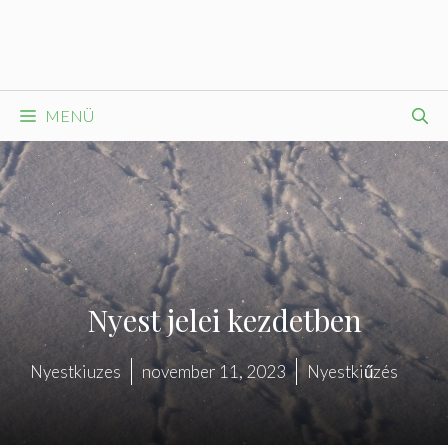
Kilépés
a
tartalomba
MENÜ
Nyest jelei kezdetben
Nyestkiuzes
november 11, 2023
Nyestkiűzés