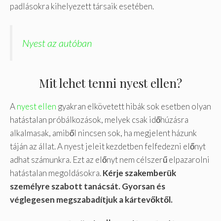
padlásokra kihelyezett társaik esetében.
Nyest az autóban
Mit lehet tenni nyest ellen?
A
nyest ellen
gyakran elkövetett hibák sok esetben olyan
hatástalan próbálkozások, melyek csak időhúzásra
alkalmasak, amiből nincsen sok, ha megjelent házunk
táján az állat. A nyest jeleit kezdetben felfedezni előnyt
adhat számunkra. Ezt az előnyt nem célszerű elpazarolni
hatástalan megoldásokra.
Kérje szakemberük
személyre szabott tanácsát. Gyorsan és
véglegesen megszabadítjuk a kártevőktől.