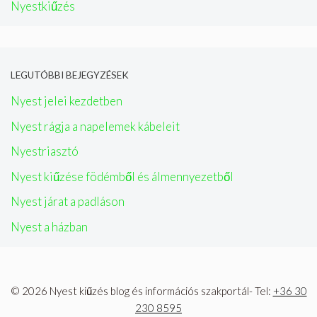
Nyestkiűzés
LEGUTÓBBI BEJEGYZÉSEK
Nyest jelei kezdetben
Nyest rágja a napelemek kábeleit
Nyestriasztó
Nyest kiűzése födémből és álmennyezetből
Nyest járat a padláson
Nyest a házban
© 2026 Nyest kiűzés blog és információs szakportál- Tel:
+36 30
230 8595