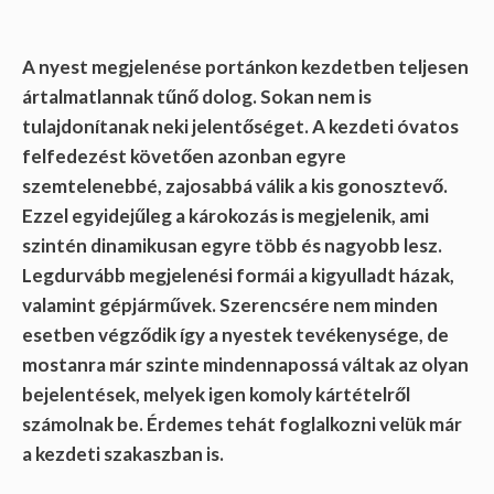
A nyest megjelenése portánkon kezdetben teljesen
ártalmatlannak tűnő dolog. Sokan nem is
tulajdonítanak neki jelentőséget. A kezdeti óvatos
felfedezést követően azonban egyre
szemtelenebbé, zajosabbá válik a kis gonosztevő.
Ezzel egyidejűleg a károkozás is megjelenik, ami
szintén dinamikusan egyre több és nagyobb lesz.
Legdurvább megjelenési formái a kigyulladt házak,
valamint gépjárművek. Szerencsére nem minden
esetben végződik így a nyestek tevékenysége, de
mostanra már szinte mindennapossá váltak az olyan
bejelentések, melyek igen komoly kártételről
számolnak be. Érdemes tehát foglalkozni velük már
a kezdeti szakaszban is.