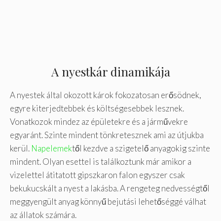
A nyestkár dinamikája
A nyestek által okozott károk fokozatosan erősödnek,
egyre kiterjedtebbek és költségesebbek lesznek.
Vonatkozok mindez az épületekre és a járművekre
egyaránt. Szinte mindent tönkretesznek ami az útjukba
kerül.
Napelemek
től kezdve a szigetelő anyagokig szinte
mindent. Olyan esettel is találkoztunk már amikor a
vizelettel átitatott gipszkaron falon egyszer csak
bekukucskált a nyest a lakásba. A rengeteg nedvességtől
meggyengült anyag könnyű bejutási lehetőséggé válhat
az állatok számára.