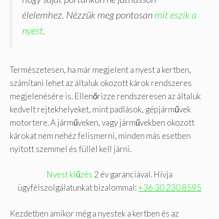
élelemhez. Nézzük meg pontosan
mit eszik a
nyest
.
Természetesen, ha már megjelent a nyest a kertben,
számítani lehet az általuk okozott károk rendszeres
megjelenésére is. Ellenőrizze rendszeresen az általuk
kedvelt rejtekhelyeket, mint padlások, gépjárművek
motortere. A járműveken, vagy járművekben okozott
károkat nem nehéz felismerni, minden más esetben
nyitott szemmel és füllel kell járni.
Nyest kiűzés
2 év garanciával. Hívja
ügyfélszolgálatunkat bizalommal:
+36 30 230 8595
Kezdetben amikor még a nyestek a kertben és az