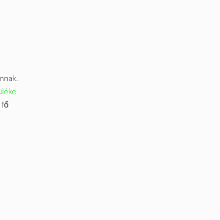
nnak.
üléke
 fő