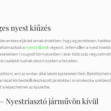
ges nyest kiűzés
égkeveréses eljárást annak érdekben, hogy egyenletesen, hatéko
 alkalmazkodva
nyest kiűzés
t végezni. Jellemzően a nyest kisebb
os esetekben ( nyugodt környezetben ) akár több száz négyzetmé
est családok tudnak okozni ezeken a helyeken.
tözni, ami az ember által lakott épületeket illeti. Beköltözhet
 házat körbeölelő deszkázott járatokba ( oromdeszka, széldesz
t is képezhetnek az épületbe.
 – Nyestriasztó járművön kívül