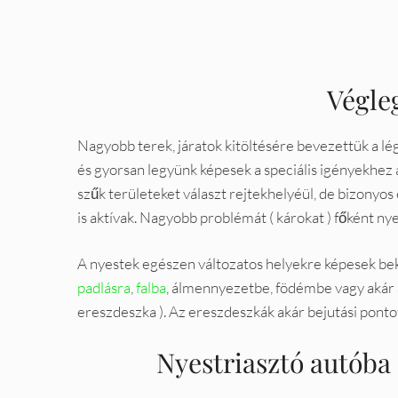
Végle
Nagyobb terek, járatok kitöltésére bevezettük a l
és gyorsan legyünk képesek a speciális igényekhez
szűk területeket választ rejtekhelyéül, de bizony
is aktívak. Nagyobb problémát ( károkat ) főként ny
A nyestek egészen változatos helyekre képesek beköl
padlásra
,
falba
, álmennyezetbe, födémbe vagy akár a
ereszdeszka ). Az ereszdeszkák akár bejutási ponto
Nyestriasztó autóba