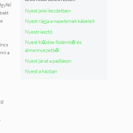
j
Ügyfél
Nyest jelei kezdetben
á
lését
s
os
Nyest rágja a napelemek kábeleit
s
a
Nyestriasztó
l
Nyest kiűzése födémből és
incs
álmennyezetből
nni a
Nyest járat a padláson
Nyest a házban
ra
a