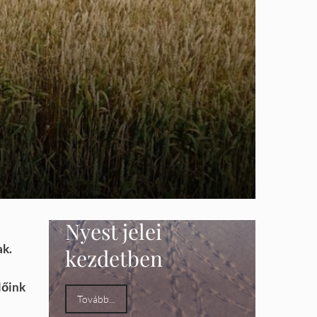
NYESTKIŰZÉS
Nyest jelei
ak.
kezdetben
lőink
Tovább...