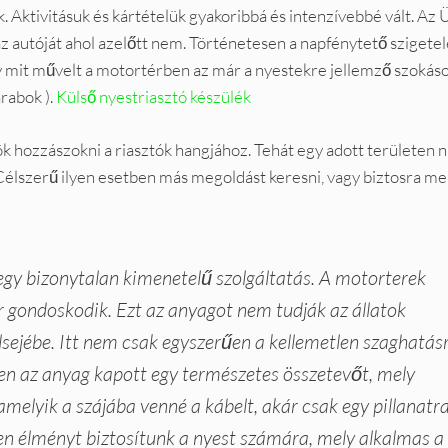
ak. Aktivitásuk és kártételük gyakoribbá és intenzívebbé vált. Az 
az autóját ahol azelőtt nem. Történetesen a napfénytető szigete
ogy mit művelt a motortérben az már a nyestekre jellemző szokás
rabok ).
Külső nyestriasztó készülék
ök hozzászokni a riasztók hangjához. Tehát egy adott területen n
Célszerű ilyen esetben más megoldást keresni, vagy biztosra me
gy bizonytalan kimenetelű szolgáltatás. A motorterek
r gondoskodik. Ezt az anyagot nem tudják az állatok
lsejébe. Itt nem csak egyszerűen a kellemetlen szaghatás
en az anyag kapott egy természetes összetevőt, mely
melyik a szájába venné a kábelt, akár csak egy pillanatr
len élményt biztosítunk a nyest számára, mely alkalmas a