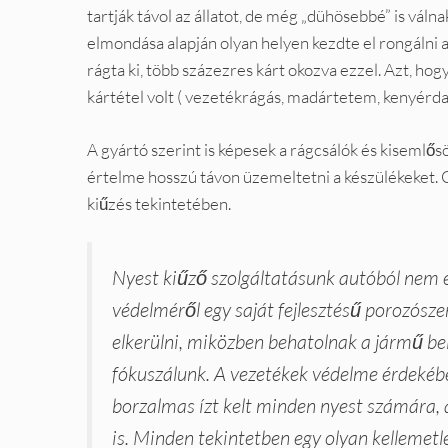
tartják távol az állatot, de még „dühösebbé” is váln
elmondása alapján olyan helyen kezdte el rongálni 
rágta ki, több százezres kárt okozva ezzel. Azt, h
kártétel volt ( vezetékrágás, madártetem, kenyérda
A gyártó szerint is képesek a rágcsálók és kisemlős
értelme hosszú távon üzemeltetni a készülékeket. 
kiűzés tekintetében.
Nyest kiűző szolgáltatásunk autóból nem e
védelméről egy saját fejlesztésű porozósze
elkerülni, miközben behatolnak a jármű be
fókuszálunk. A vezetékek védelme érdekéb
borzalmas ízt kelt minden nyest számára, a
is. Minden tekintetben egy olyan kellemet