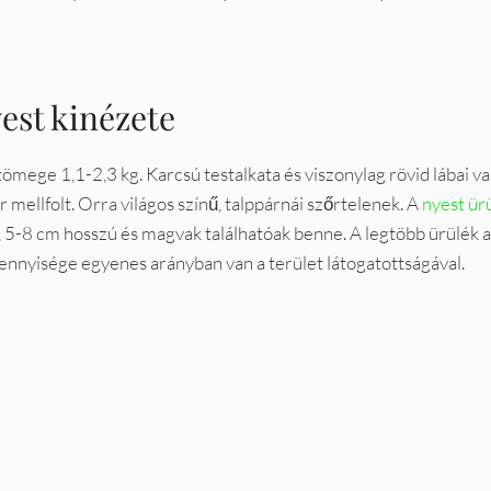
est kinézete
mege 1,1-2,3 kg. Karcsú testalkata és viszonylag rövid lábai va
 mellfolt. Orra világos színű, talppárnái szőrtelenek. A
nyest ür
, 5-8 cm hosszú és magvak találhatóak benne. A legtöbb ürülék a
ennyisége egyenes arányban van a terület látogatottságával.