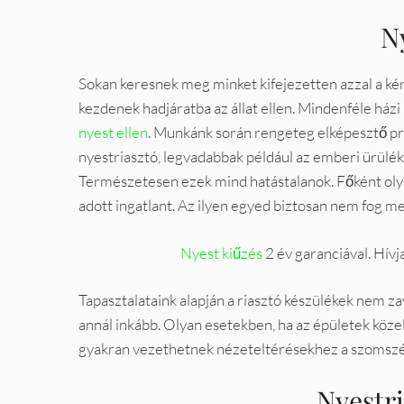
N
Sokan keresnek meg minket kifejezetten azzal a ké
kezdenek hadjáratba az állat ellen. Mindenféle házi
nyest ellen
. Munkánk során rengeteg elképesztő pr
nyestriasztó, legvadabbak például az emberi ürülék
Természetesen ezek mind hatástalanok. Főként olyan
adott ingatlant. Az ilyen egyed biztosan nem fog meg
Nyest kiűzés
2 év garanciával. Hív
Tapasztalataink alapján a riasztó készülékek nem za
annál inkább. Olyan esetekben, ha az épületek köze
gyakran vezethetnek nézeteltérésekhez a szomszédo
Nyestr