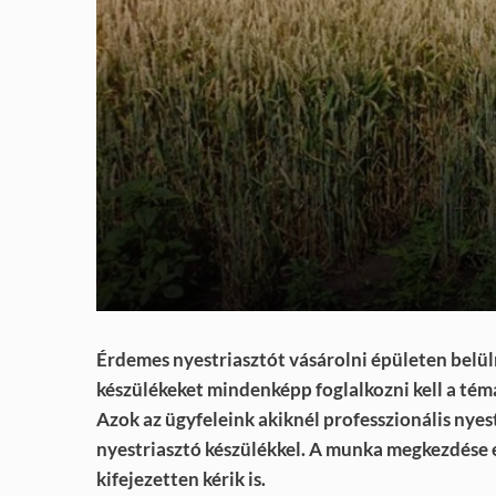
Érdemes nyestriasztót vásárolni épületen belül
készülékeket mindenképp foglalkozni kell a tém
Azok az ügyfeleink akiknél professzionális nye
nyestriasztó készülékkel. A munka megkezdése e
kifejezetten kérik is.