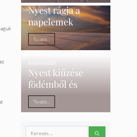
NYESTKIŰZÉS
Nyest rágja a
napelemek
maguk
kábeleit
Tovább...
az
NYESTKIŰZÉS
Nyest kiűzése
födémből és
álmennyezetből
at
Tovább...
Keresés: