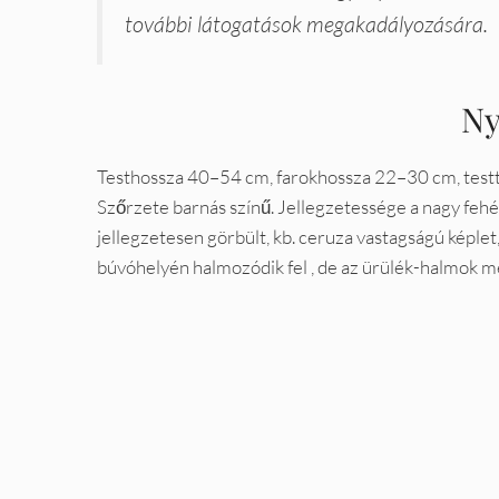
további látogatások megakadályozására.
Ny
Testhossza 40–54 cm, farokhossza 22–30 cm, testtö
Szőrzete barnás színű. Jellegzetessége a nagy fehér
jellegzetesen görbült, kb. ceruza vastagságú képlet
búvóhelyén halmozódik fel , de az ürülék-halmok m