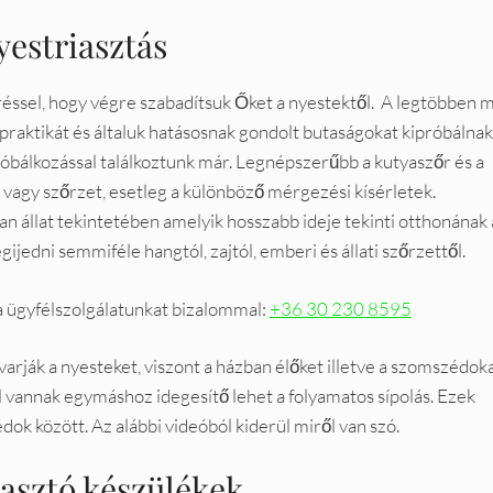
yestriasztás
réssel, hogy végre szabadítsuk Őket a nyestektől. A legtöbben 
 praktikát és általuk hatásosnak gondolt butaságokat kipróbálnak
óbálkozással találkoztunk már. Legnépszerűbb a kutyaszőr és a
 vagy szőrzet, esetleg a különböző mérgezési kísérletek.
 állat tekintetében amelyik hosszabb ideje tekinti otthonának 
ijedni semmiféle hangtól, zajtól, emberi és állati szőrzettől.
ja ügyfélszolgálatunkat bizalommal:
+36 30 230 8595
varják a nyesteket, viszont a házban élőket illetve a szomszédok
l vannak egymáshoz idegesítő lehet a folyamatos sípolás. Ezek
k között. Az alábbi videóból kiderül miről van szó.
iasztó készülékek