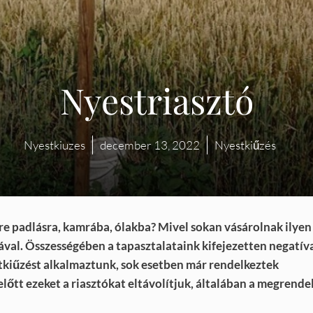
Nyestriasztó
Nyestkiuzes
december 13, 2022
Nyestkiűzés
re padlásra, kamrába, ólakba? Mivel sokan vásárolnak ilyen
ával. Összességében a tapasztalataink kifejezetten negatív
stkiűzést alkalmaztunk, sok esetben már rendelkeztek
lőtt ezeket a riasztókat eltávolítjuk, általában a megrende